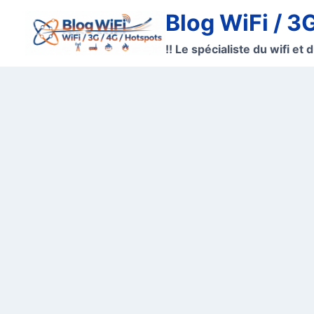
Aller
Blog WiFi / 3
au
contenu
!! Le spécialiste du wifi et d