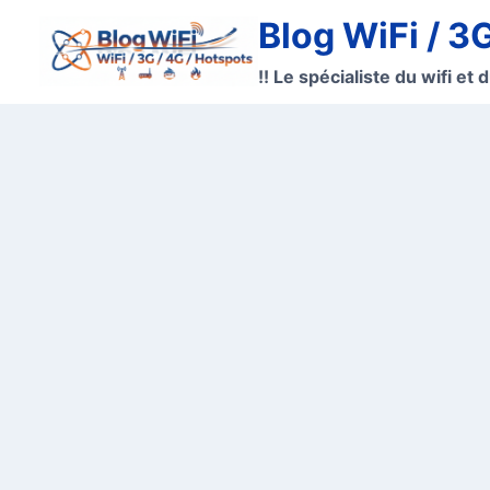
Aller
Blog WiFi / 3
au
contenu
!! Le spécialiste du wifi et d