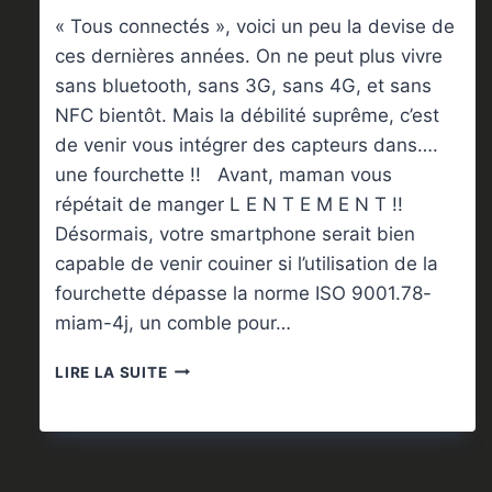
« Tous connectés », voici un peu la devise de
ces dernières années. On ne peut plus vivre
sans bluetooth, sans 3G, sans 4G, et sans
NFC bientôt. Mais la débilité suprême, c’est
de venir vous intégrer des capteurs dans….
une fourchette !! Avant, maman vous
répétait de manger L E N T E M E N T !!
Désormais, votre smartphone serait bien
capable de venir couiner si l’utilisation de la
fourchette dépasse la norme ISO 9001.78-
miam-4j, un comble pour…
LES
LIRE LA SUITE
LIMITES
DE
LA
CONNEXION…