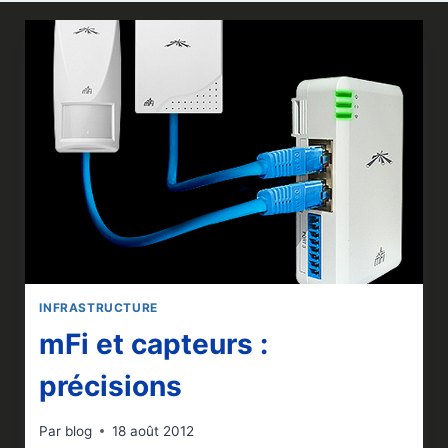
INFRASTRUCTURE
mFi et capteurs :
précisions
Par
blog
18 août 2012