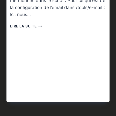
mentionnés dans le script : Pour ce qui est de
la configuration de l’email dans /tools/e-mail :
Ici, nous…
ROUTEROS
LIRE LA SUITE
:
GESTION
DU
PING
ET
ALERTE