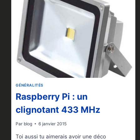
D’IMAGES
GÉNÉRALITÉS
Raspberry Pi : un
clignotant 433 MHz
Par
blog
6 janvier 2015
Toi aussi tu aimerais avoir une déco