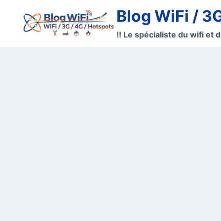
Aller
Blog WiFi / 3
au
contenu
!! Le spécialiste du wifi et d