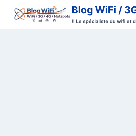
Aller
Blog WiFi / 3
au
contenu
!! Le spécialiste du wifi et d