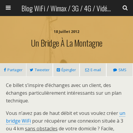
Blog WiFi / Wimax / 3G / 4G / Vidéo sans fil
18 Juillet 2012
Un Bridge À La Montagne
Partager
Tweeter
Épingler
E-mail
SMS
Ce billet s’inspire d’échanges avec un client, des
échanges particulièrement intéressants sur un plan
technique.
Vous n’avez pas de haut débit et vous voulez créer
un
bridge WiFi
pour récupérer une connexion située à 3
ou 4 km
sans obstacles
de votre domicile ? Facile,